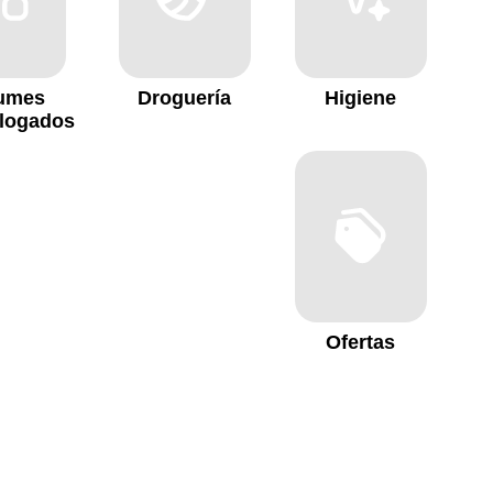
florales y cí
Esencias ún
umes
Droguería
Higiene
logados
Ofertas