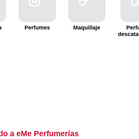
a
Perfumes
Maquillaje
Perf
descata
do a eMe Perfumerías