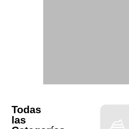
Haz
clic
aquí
Todas
las