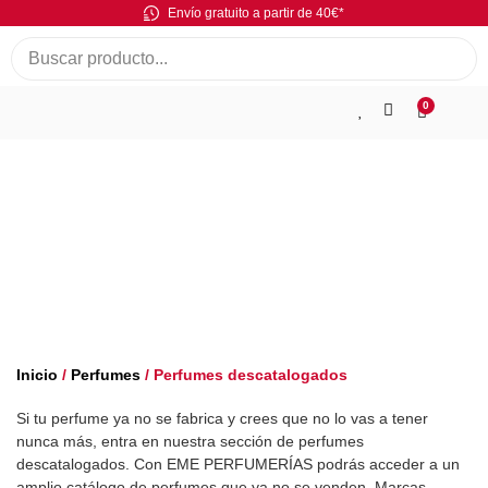
Envío gratuito a partir de 40€*
0
Perfumes
descatalogados
Inicio
/
Perfumes
/ Perfumes descatalogados
Si tu perfume ya no se fabrica y crees que no lo vas a tener
nunca más, entra en nuestra sección de perfumes
descatalogados. Con EME PERFUMERÍAS podrás acceder a un
amplio catálogo de perfumes que ya no se venden. Marcas