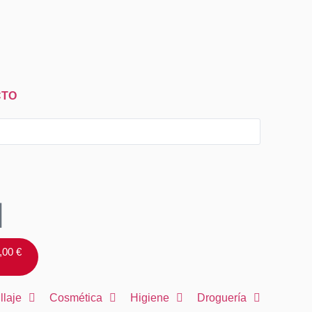
CTO
,00
€
llaje
Cosmética
Higiene
Droguería