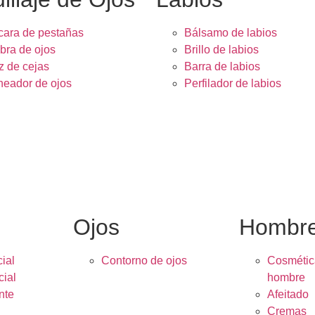
ara de pestañas
Bálsamo de labios
ra de ojos
Brillo de labios
z de cejas
Barra de labios
neador de ojos
Perfilador de labios
Ojos
Hombr
ial
Contorno de ojos
Cosmétic
cial
hombre
nte
Afeitado
Cremas