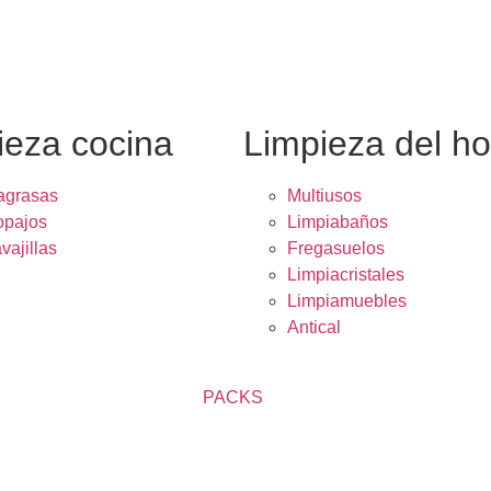
ieza cocina
Limpieza del h
agrasas
Multiusos
opajos
Limpiabaños
vajillas
Fregasuelos
Limpiacristales
Limpiamuebles
Antical
PACKS