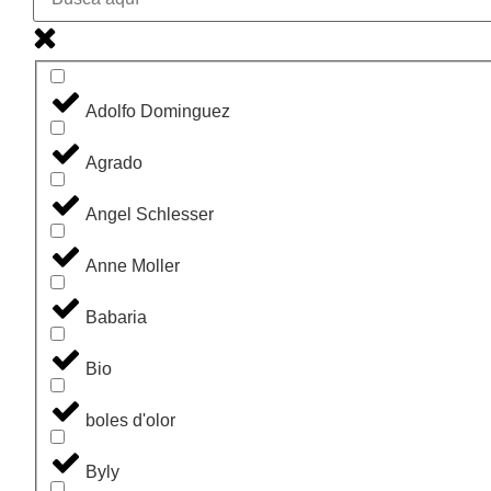
Adolfo Dominguez
Agrado
Angel Schlesser
Anne Moller
Babaria
Bio
boles d'olor
Byly