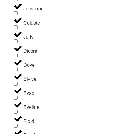
colección
Colgate
curly
Dicora
Dove
Elvive
Evax
Eveline
Floid