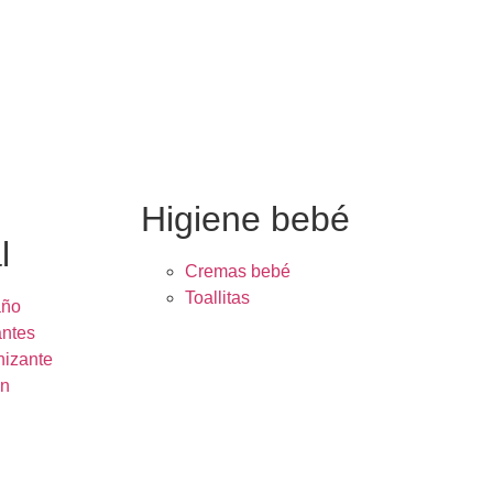
e
Higiene bebé
l
Cremas bebé
Toallitas
año
ntes
nizante
ón