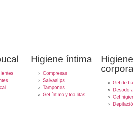
bucal
Higiene íntima
Higien
corpora
dientes
Compresas
ntes
Salvaslips
Gel de b
cal
Tampones
Desodora
Gel íntimo y toallitas
Gel higie
Depilaci