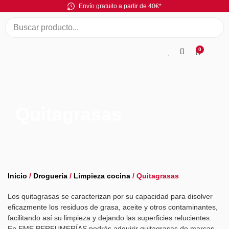
Envío gratuito a partir de 40€*
0
Quitagrasas
Inicio
/
Droguería
/
Limpieza cocina
/ Quitagrasas
Los quitagrasas se caracterizan por su capacidad para disolver
eficazmente los residuos de grasa, aceite y otros contaminantes,
facilitando así su limpieza y dejando las superficies relucientes.
En EME PERFUMERÍAS podrás adquirir quitagrasas de marcas