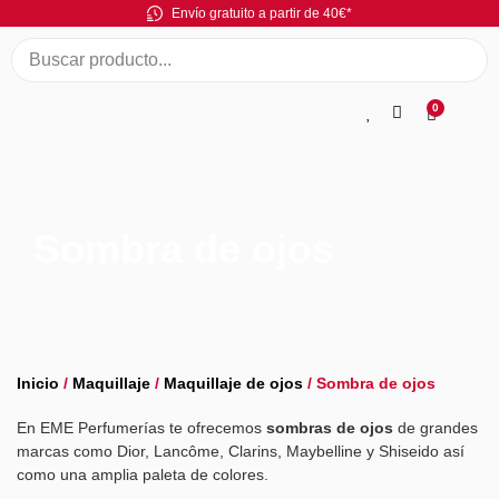
Envío gratuito a partir de 40€*
0
Sombra de ojos
Inicio
/
Maquillaje
/
Maquillaje de ojos
/ Sombra de ojos
En EME Perfumerías te ofrecemos
sombras de ojos
de grandes
marcas como Dior, Lancôme, Clarins, Maybelline y Shiseido así
como una amplia paleta de colores.