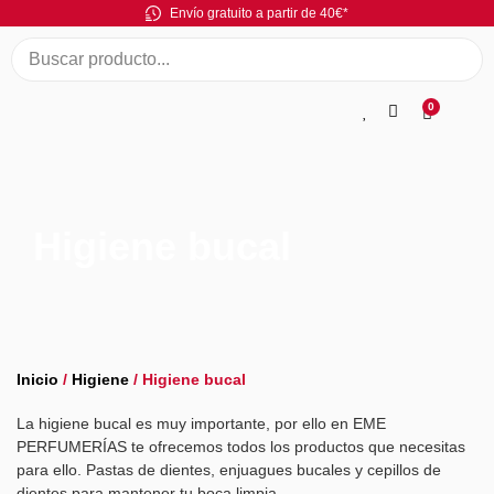
Envío gratuito a partir de 40€*
0
Higiene bucal
Inicio
/
Higiene
/ Higiene bucal
La higiene bucal es muy importante, por ello en EME
PERFUMERÍAS te ofrecemos todos los productos que necesitas
para ello. Pastas de dientes, enjuagues bucales y cepillos de
dientes para mantener tu boca limpia.