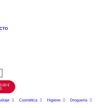
CTO
0,00
€
0
illaje
Cosmética
Higiene
Droguería