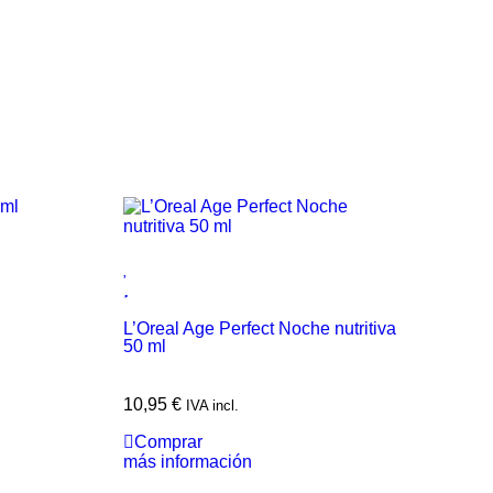
l
L’Oreal Age Perfect Noche nutritiva
L’
50 ml
50
10,95
€
1
IVA incl.
Comprar
más información
má