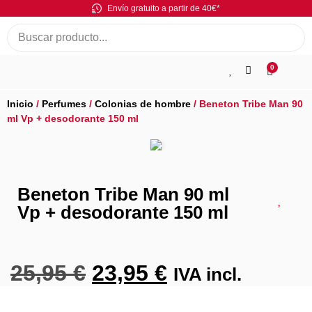
Envío gratuito a partir de 40€*
0
Inicio
/
Perfumes
/
Colonias de hombre
/ Beneton Tribe Man 90
ml Vp + desodorante 150 ml
Beneton Tribe Man 90 ml
Vp + desodorante 150 ml
25,95
€
23,95
€
IVA incl.