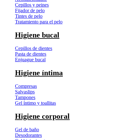
Cepillos y peines
Fijador de pelo
Tintes de pelo
Tratamiento para el pelo
Higiene bucal
Cepillos de dientes
Pasta de dientes
Enjuague bucal
Higiene íntima
Compresas
Salvaslips
Tampones
Gel íntimo y toallitas
Higiene corporal
Gel de baño
Desodorantes