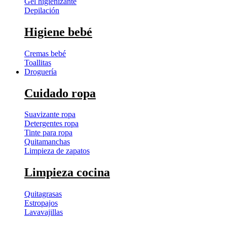
Gel higienizante
Depilación
Higiene bebé
Cremas bebé
Toallitas
Droguería
Cuidado ropa
Suavizante ropa
Detergentes ropa
Tinte para ropa
Quitamanchas
Limpieza de zapatos
Limpieza cocina
Quitagrasas
Estropajos
Lavavajillas