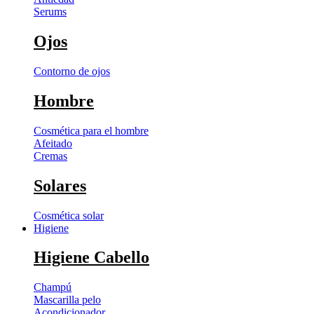
Serums
Ojos
Contorno de ojos
Hombre
Cosmética para el hombre
Afeitado
Cremas
Solares
Cosmética solar
Higiene
Higiene Cabello
Champú
Mascarilla pelo
Acondicionador