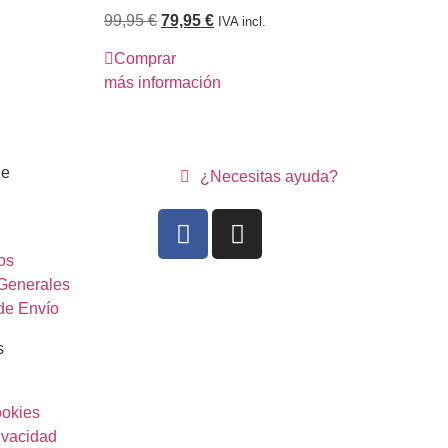
99,95
€
79,95
€
59
IVA incl.
Comprar
C
más información
más
ne
¿Necesitas ayuda?
os
Generales
de Envío
s
ookies
rivacidad