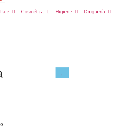
llaje
Cosmética
Higiene
Droguería
a
do