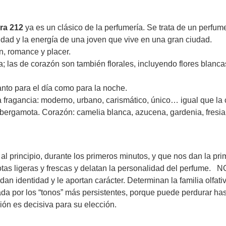
ra 212
ya es un clásico de la perfumería. Se trata de un perfum
osidad y la energía de una joven que vive en una gran ciudad.
ón, romance y placer.
 las de corazón son también florales, incluyendo flores blancas,
anto para el día como para la noche.
la fragancia: moderno, urbano, carismático, único… igual que la
y bergamota. Corazón: camelia blanca, azucena, gardenia, fresia, 
incipio, durante los primeros minutos, y que nos dan la prim
r notas ligeras y frescas y delatan la personalidad del pe
e dan identidad y le aportan carácter. Determinan la familia o
da por los “tonos” más persistentes, porque puede perdurar has
ión es decisiva para su elección.