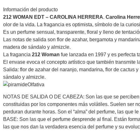
Información del producto
212 WOMAN EDT – CAROLINA HERRERA
.
Carolina Herre
olor de la vida. La fragancia es optimista, símbolo de la curi
Es un perfume sensual, transparente, floral y lleno de tentaci
Las notas de salida son flor de azahar, bergamota y mandarina;
madera de sándalo y almizcle.
La fragancia
212 Woman
fue lanzada en 1997 y es perfecta t
El envase evoca el concepto artístico que también transmite 
Salida: flor de azahar del naranjo, mandarina, flor de cactus 
sándalo y almizcle.
NOTAS DE SALIDA O DE CABEZA: Son las que se perciben al pr
constituidas por los componentes más volátiles. Suelen se
perduran durante horas. Son el “alma” del perfume, las que l
BASE: Son las que el perfume desprende al final. Están forma
las que nos dan la verdadera esencia del perfume y su evoluc