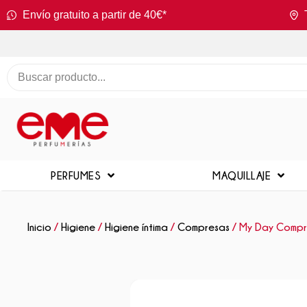
Envío gratuito a partir de 40€*
PERFUMES
MAQUILLAJE
Inicio
/
Higiene
/
Higiene íntima
/
Compresas
/ My Day Compr