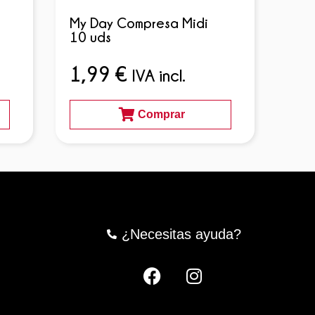
Aus
My Day Compresa Midi
Nor
10 uds
1,
1,99
€
IVA incl.
Comprar
¿Necesitas ayuda?