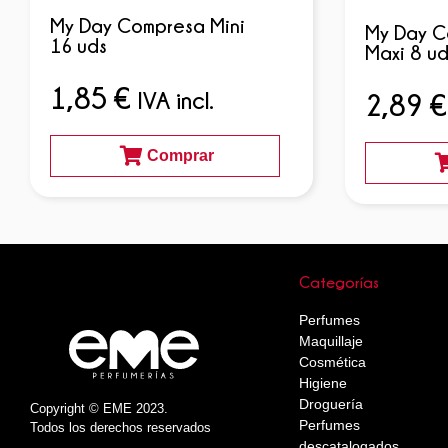
My Day Compresa Mini
My Day C
16 uds
Maxi 8 ud
1,85
€
IVA incl.
2,89
€
Comprar
Categorías
Perfumes
Maquillaje
Cosmética
Higiene
Droguería
Copyright © EME 2023.
Perfumes
Todos los derechos reservados
descatalogados