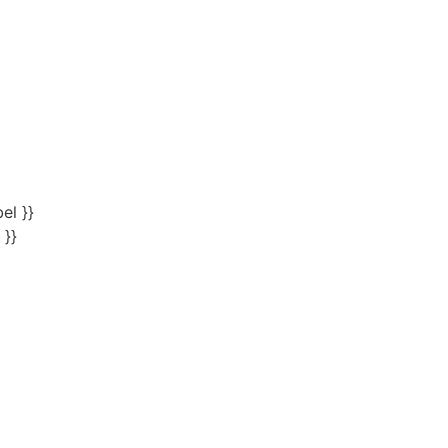
el }}
 }}