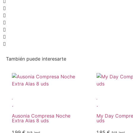
También puede interesarte
Ausonia Compresa Noche
My Day Compres
Extra Alas 8 uds
uds
1,99
€
1,85
€
IVA incl.
IVA incl.