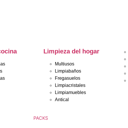
cocina
Limpieza del hogar
sas
Multiusos
os
Limpiabaños
las
Fregasuelos
Limpiacristales
Limpiamuebles
Antical
PACKS