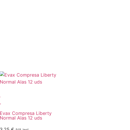
Evax Compresa Liberty
My Day Compresa Mi
Normal Alas 12 uds
uds
3,25
€
1,99
€
IVA incl.
IVA incl.