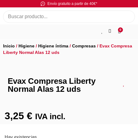
Envío gratuito a partir de 40€*
0
Inicio
/
Higiene
/
Higiene íntima
/
Compresas
/ Evax Compresa
Liberty Normal Alas 12 uds
Evax Compresa Liberty
Normal Alas 12 uds
3,25
€
IVA incl.
Hay existencias