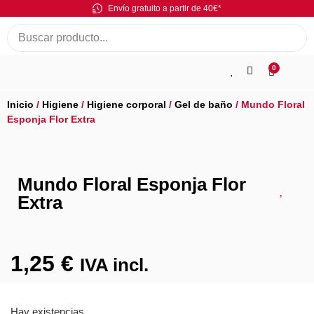
Envío gratuito a partir de 40€*
0
Inicio
/
Higiene
/
Higiene corporal
/
Gel de baño
/ Mundo Floral
Esponja Flor Extra
Mundo Floral Esponja Flor
Extra
1,25
€
IVA incl.
Hay existencias