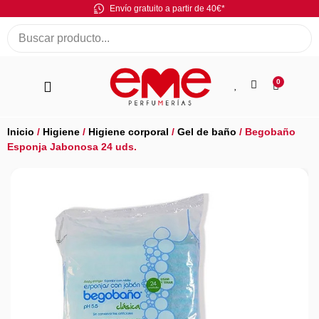
Envío gratuito a partir de 40€*
0
Inicio
/
Higiene
/
Higiene corporal
/
Gel de baño
/ Begobaño
Esponja Jabonosa 24 uds.