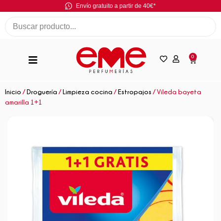
Envío gratuito a partir de 40€*
0
Inicio
/
Droguería
/
Limpieza cocina
/
Estropajos
/ Vileda bayeta
amarilla 1+1