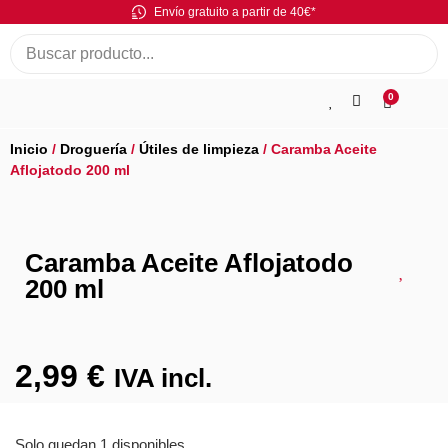
Envío gratuito a partir de 40€*
0
Inicio
/
Droguería
/
Útiles de limpieza
/ Caramba Aceite
Aflojatodo 200 ml
Caramba Aceite Aflojatodo
200 ml
2,99
€
IVA incl.
Solo quedan 1 disponibles