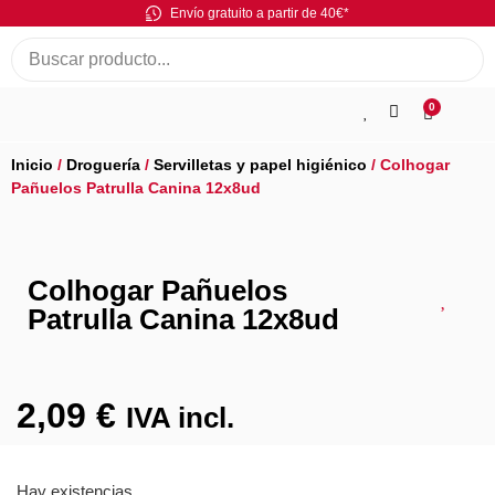
Envío gratuito a partir de 40€*
0
Inicio
/
Droguería
/
Servilletas y papel higiénico
/ Colhogar
Pañuelos Patrulla Canina 12x8ud
Colhogar Pañuelos
Patrulla Canina 12x8ud
2,09
€
IVA incl.
Hay existencias