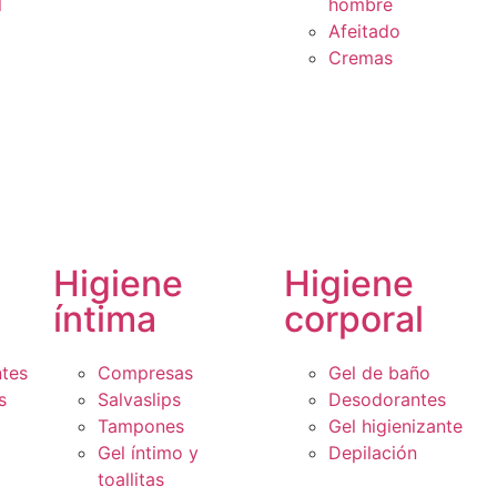
l
hombre
Afeitado
Cremas
Higiene
Higiene
íntima
corporal
ntes
Compresas
Gel de baño
s
Salvaslips
Desodorantes
Tampones
Gel higienizante
Gel íntimo y
Depilación
toallitas