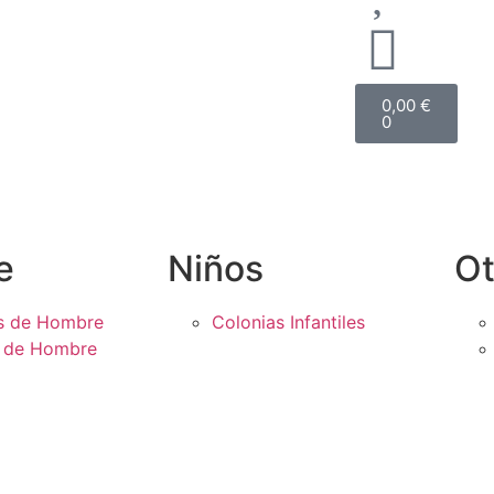
0,00
€
0
e
Niños
Ot
s de Hombre
Colonias Infantiles
s de Hombre