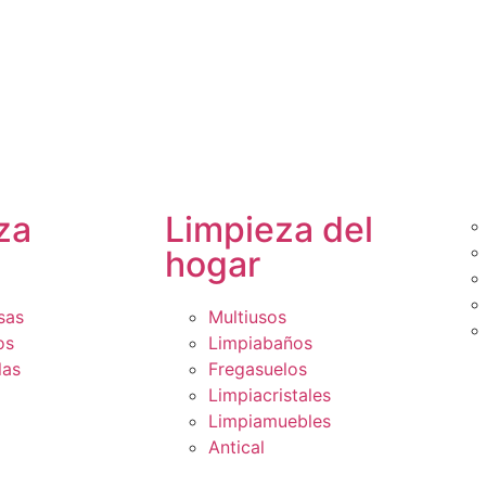
za
Limpieza del
hogar
sas
Multiusos
os
Limpiabaños
las
Fregasuelos
Limpiacristales
Limpiamuebles
Antical