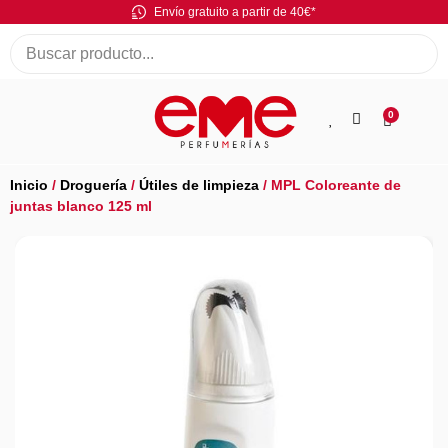
Envío gratuito a partir de 40€*
0
Inicio
/
Droguería
/
Útiles de limpieza
/ MPL Coloreante de
juntas blanco 125 ml