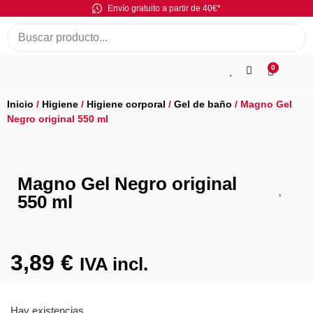
Envío gratuito a partir de 40€*
0
Inicio
/
Higiene
/
Higiene corporal
/
Gel de baño
/ Magno Gel
Negro original 550 ml
Magno Gel Negro original
550 ml
3,89
€
IVA incl.
Hay existencias