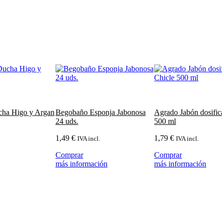
cha Higo y Argan
Begobaño Esponja Jabonosa
Agrado Jabón dosific
24 uds.
500 ml
1,49
€
1,79
€
IVA incl.
IVA incl.
Comprar
Comprar
más información
más información