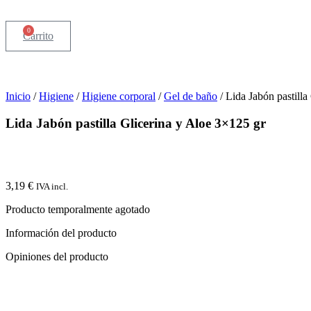
0
Carrito
Inicio
/
Higiene
/
Higiene corporal
/
Gel de baño
/ Lida Jabón pastilla
Lida Jabón pastilla Glicerina y Aloe 3×125 gr
3,19
€
IVA incl.
Producto temporalmente agotado
Información del producto
Opiniones del producto