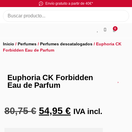
Envío gratuito a partir de 40€*
0
Inicio
/
Perfumes
/
Perfumes descatalogados
/ Euphoria CK
Forbidden Eau de Parfum
Euphoria CK Forbidden
Eau de Parfum
80,75
€
54,95
€
IVA incl.