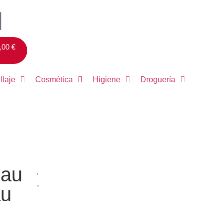
,00
€
llaje
Cosmética
Higiene
Droguería
 au
au