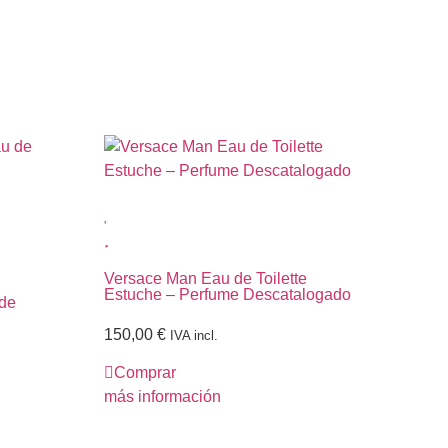
Versace Man Eau de Toilette
Bur
Estuche – Perfume Descatalogado
75 
 de
150,00
€
98
IVA incl.
Comprar
C
más información
más