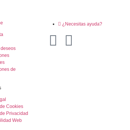
ne
¿Necesitas ayuda?
ta
e deseos
ones
es
ones de
s
gal
a de Cookies
 de Privacidad
ilidad Web