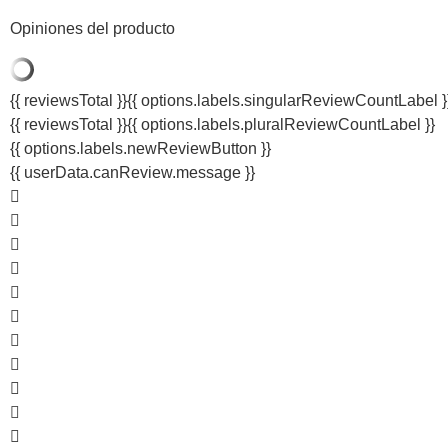
Opiniones del producto
{{ reviewsTotal }}
{{ options.labels.singularReviewCountLabel }
{{ reviewsTotal }}
{{ options.labels.pluralReviewCountLabel }}
{{ options.labels.newReviewButton }}
{{ userData.canReview.message }}