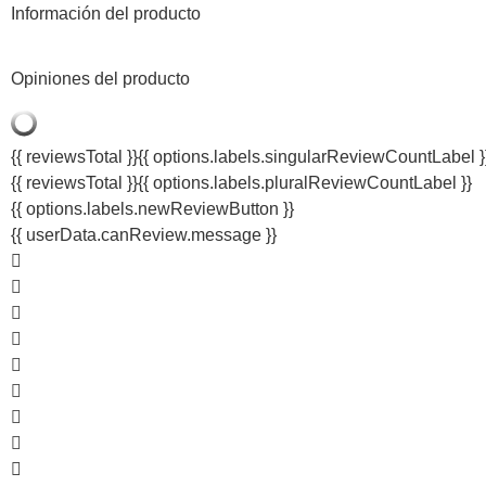
Información del producto
Opiniones del producto
{{ reviewsTotal }}
{{ options.labels.singularReviewCountLabel }
{{ reviewsTotal }}
{{ options.labels.pluralReviewCountLabel }}
{{ options.labels.newReviewButton }}
{{ userData.canReview.message }}