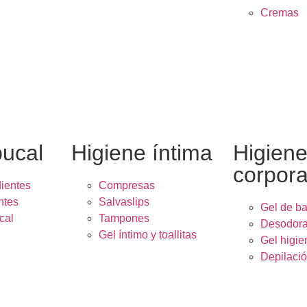
Cremas
bucal
Higiene íntima
Higien
corpora
dientes
Compresas
ntes
Salvaslips
Gel de b
cal
Tampones
Desodora
Gel íntimo y toallitas
Gel higie
Depilaci