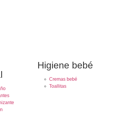
e
Higiene bebé
l
Cremas bebé
Toallitas
año
ntes
nizante
ón