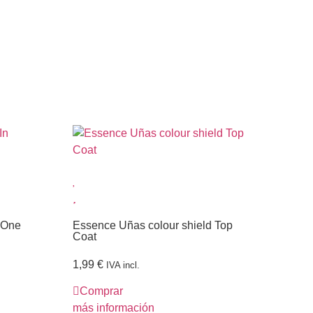
n One
Essence Uñas colour shield Top
Ess
Coat
Co
1,99
€
1,
IVA incl.
Comprar
C
más información
más