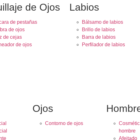
illaje de Ojos
Labios
ara de pestañas
Bálsamo de labios
ra de ojos
Brillo de labios
z de cejas
Barra de labios
neador de ojos
Perfilador de labios
Ojos
Hombr
ial
Contorno de ojos
Cosmétic
cial
hombre
nte
Afeitado