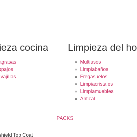
ieza cocina
Limpieza del h
agrasas
Multiusos
opajos
Limpiabaños
vajillas
Fregasuelos
Limpiacristales
Limpiamuebles
Antical
PACKS
shield Top Coat