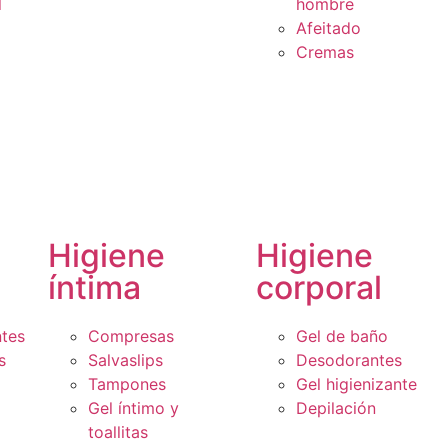
l
hombre
Afeitado
Cremas
Higiene
Higiene
íntima
corporal
ntes
Compresas
Gel de baño
s
Salvaslips
Desodorantes
Tampones
Gel higienizante
Gel íntimo y
Depilación
toallitas