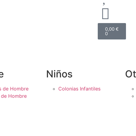
0,00
€
0
e
Niños
Ot
s de Hombre
Colonias Infantiles
s de Hombre