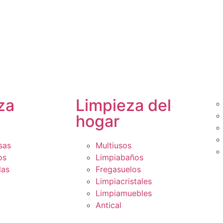
za
Limpieza del
hogar
sas
Multiusos
os
Limpiabaños
las
Fregasuelos
Limpiacristales
Limpiamuebles
Antical