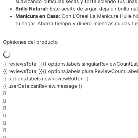
suavizando cutículas secas y fortaleciendo tus uñas 
Brillo Natural:
Este aceite de argán deja un brillo na
Manicura en Casa:
Con L’Oreal La Manicure Huile N
tu hogar. Ahorra tiempo y dinero mientras cuidas tu
Opiniones del producto
{{ reviewsTotal }}
{{ options.labels.singularReviewCountLab
{{ reviewsTotal }}
{{ options.labels.pluralReviewCountLabel
{{ options.labels.newReviewButton }}
{{ userData.canReview.message }}