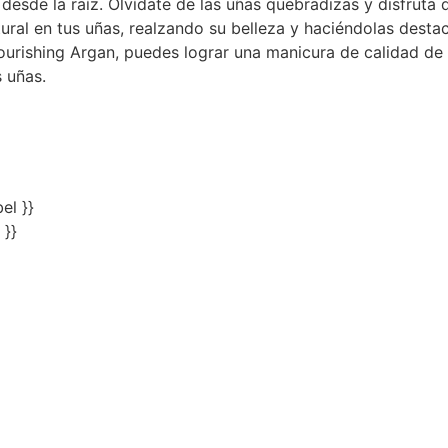
desde la raíz. Olvídate de las uñas quebradizas y disfruta 
tural en tus uñas, realzando su belleza y haciéndolas destac
ourishing Argan, puedes lograr una manicura de calidad d
s uñas.
el }}
 }}