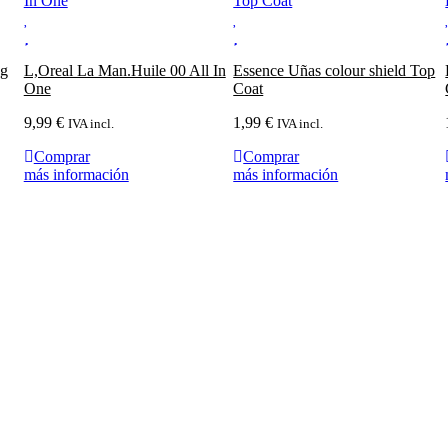
ng
L,Oreal La Man.Huile 00 All In
Essence Uñas colour shield Top
One
Coat
9,99
€
1,99
€
IVA incl.
IVA incl.
Comprar
Comprar
más información
más información