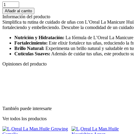
L,Oreal
La
Añadir al carrito
Man.Huile
Información del producto
00
Simplifica tu rutina de cuidado de uñas con L’Oreal La Manicure Huile
All
fortaleciendo y embelleciendo. Descubre la comodidad de un cuidado i
In
One
Nutrición y Hidratación:
La fórmula de L’Oreal La Manicure Hu
cantidad
Fortalecimiento:
Este elixir fortalece tus uñas, reduciendo la f
Brillo Natural:
Experimenta un brillo natural y saludable en tu
Cutículas Suaves:
Además de cuidar tus uñas, este producto su
Opiniones del producto
También puede interesarte
Ver todos los productos