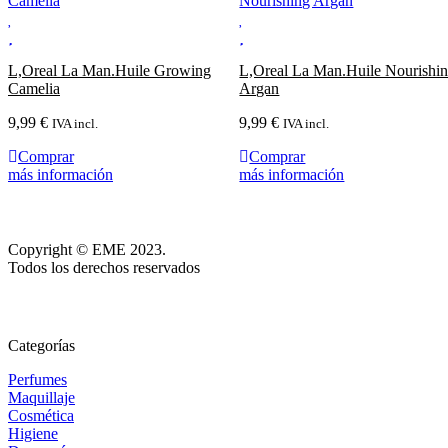
L,Oreal La Man.Huile Growing
L,Oreal La Man.Huile Nourishi
Camelia
Argan
9,99
€
9,99
€
IVA incl.
IVA incl.
Comprar
Comprar
más información
más información
Copyright © EME 2023.
Todos los derechos reservados
Categorías
Perfumes
Maquillaje
Cosmética
Higiene