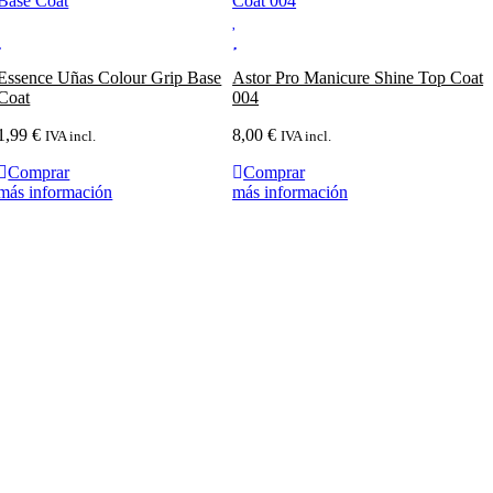
Essence Uñas Colour Grip Base
Astor Pro Manicure Shine Top Coat
Coat
004
1,99
€
8,00
€
IVA incl.
IVA incl.
Comprar
Comprar
más información
más información