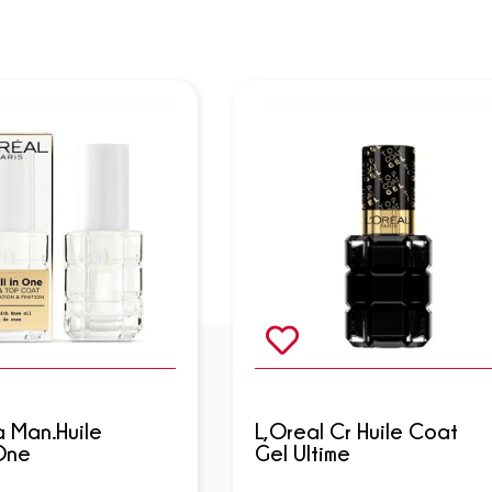
a Man.Huile
L,Oreal Cr Huile Coat
 One
Gel Ultime