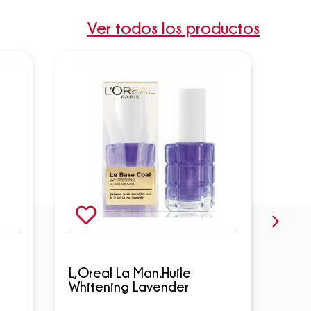
Ver todos los productos
L,O
L,Oreal La Man.Huile
Infa
Whitening Lavender