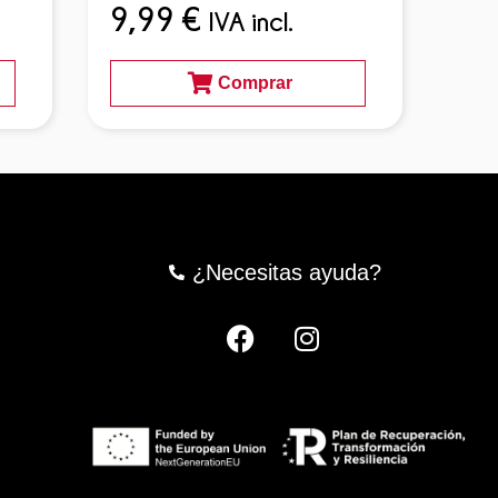
8,
9,99
€
IVA incl.
Comprar
¿Necesitas ayuda?