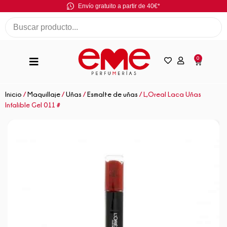
Envío gratuito a partir de 40€*
0
Inicio
/
Maquillaje
/
Uñas
/
Esmalte de uñas
/ L,Oreal Laca Uñas
Infalible Gel 011 #