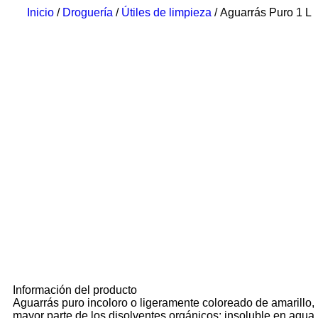
Inicio
/
Droguería
/
Útiles de limpieza
/ Aguarrás Puro 1 L
Información del producto
Aguarrás puro incoloro o ligeramente coloreado de amarillo, m
mayor parte de los disolventes orgánicos; insoluble en agua.