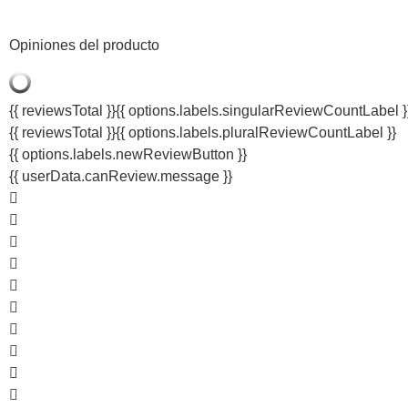
Opiniones del producto
{{ reviewsTotal }}
{{ options.labels.singularReviewCountLabel }
{{ reviewsTotal }}
{{ options.labels.pluralReviewCountLabel }}
{{ options.labels.newReviewButton }}
{{ userData.canReview.message }}