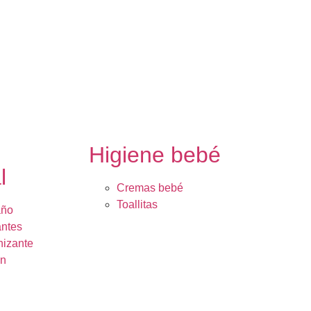
e
Higiene bebé
l
Cremas bebé
Toallitas
año
ntes
nizante
ón