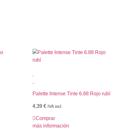
Palette Intense Tinte 6.88 Rojo rubí
Pal
ma
4,39
€
IVA incl.
4,
Comprar
C
más información
más