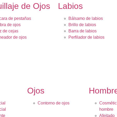
illaje de Ojos
Labios
ara de pestañas
Bálsamo de labios
ra de ojos
Brillo de labios
z de cejas
Barra de labios
neador de ojos
Perfilador de labios
Ojos
Hombr
ial
Contorno de ojos
Cosmétic
cial
hombre
nte
Afeitado