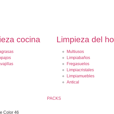
ieza cocina
Limpieza del h
agrasas
Multiusos
opajos
Limpiabaños
vajillas
Fregasuelos
Limpiacristales
Limpiamuebles
Antical
PACKS
re Color 46