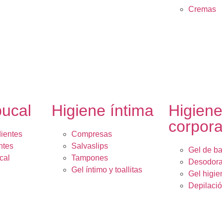
Cremas
bucal
Higiene íntima
Higien
corpora
dientes
Compresas
ntes
Salvaslips
Gel de b
cal
Tampones
Desodora
Gel íntimo y toallitas
Gel higie
Depilaci