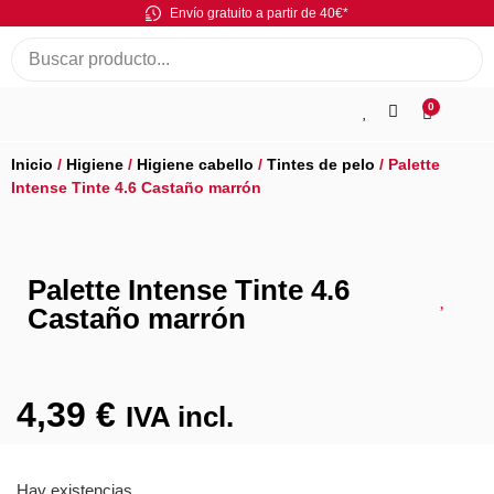
Envío gratuito a partir de 40€*
0
Inicio
/
Higiene
/
Higiene cabello
/
Tintes de pelo
/ Palette
Intense Tinte 4.6 Castaño marrón
Palette Intense Tinte 4.6
Castaño marrón
4,39
€
IVA incl.
Hay existencias