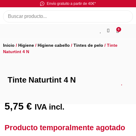
Envío gratuito a partir de 40€*
0
Inicio
/
Higiene
/
Higiene cabello
/
Tintes de pelo
/ Tinte
Naturtint 4 N
Tinte Naturtint 4 N
5,75
€
IVA incl.
Producto temporalmente agotado