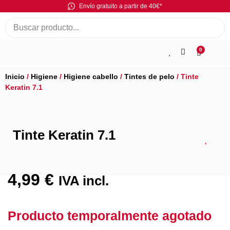
Envío gratuito a partir de 40€*
0
Inicio
/
Higiene
/
Higiene cabello
/
Tintes de pelo
/ Tinte
Keratin 7.1
Tinte Keratin 7.1
4,99
€
IVA incl.
Producto temporalmente agotado