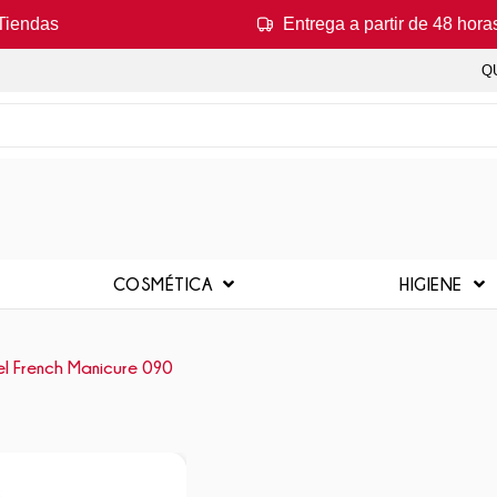
Tiendas
Entrega a partir de 48 hora
Q
COSMÉTICA
HIGIENE
el French Manicure 090