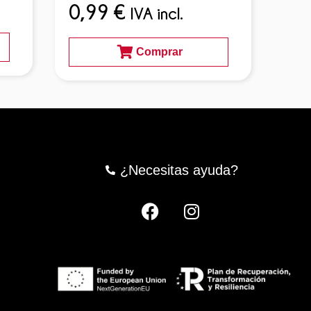
0,99
€
1,
IVA incl.
Comprar
¿Necesitas ayuda?