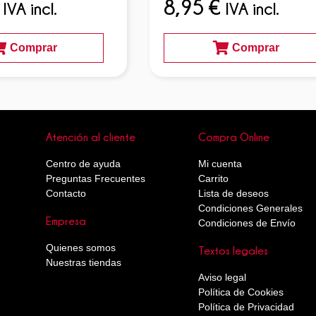
8,95
€
IVA incl.
IVA incl.
Comprar
Comprar
Atención al cliente
Compra Online
Centro de ayuda
Mi cuenta
Preguntas Frecuentes
Carrito
Contacto
Lista de deseos
Condiciones Generales
Empresa
Condiciones de Envío
Quienes somos
Textos legales
Nuestras tiendas
Aviso legal
Política de Cookies
Política de Privacidad