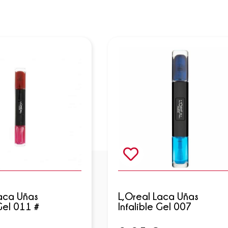
Laca Uñas
L,Oreal Laca Uñas
 Gel 011 #
Infalible Gel 007