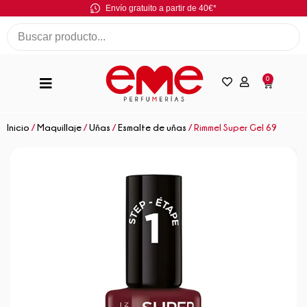
Envío gratuito a partir de 40€*
0
Inicio
/
Maquillaje
/
Uñas
/
Esmalte de uñas
/ Rimmel Super Gel 69