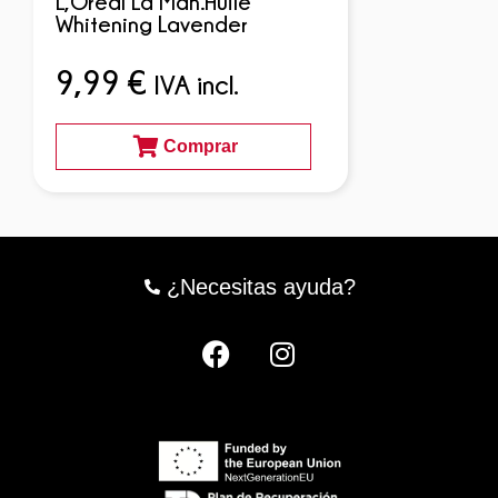
L,Oreal La Man.Huile
Whitening Lavender
9,99
€
IVA incl.
Comprar
¿Necesitas ayuda?