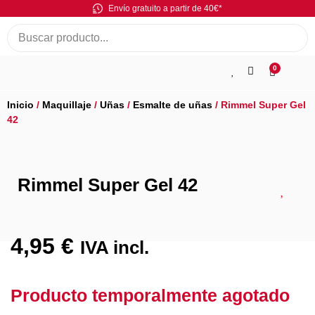
Envío gratuito a partir de 40€*
0
Inicio
/
Maquillaje
/
Uñas
/
Esmalte de uñas
/ Rimmel Super Gel
42
Rimmel Super Gel 42
4,95
€
IVA incl.
Producto temporalmente agotado