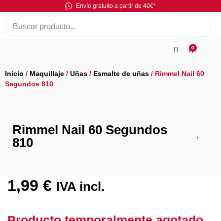
Envío gratuito a partir de 40€*
0
Inicio
/
Maquillaje
/
Uñas
/
Esmalte de uñas
/ Rimmel Nail 60
Segundos 810
Rimmel Nail 60 Segundos
810
1,99
€
IVA incl.
Producto temporalmente agotado