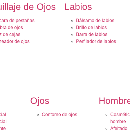
illaje de Ojos
Labios
ara de pestañas
Bálsamo de labios
ra de ojos
Brillo de labios
z de cejas
Barra de labios
neador de ojos
Perfilador de labios
Ojos
Hombr
ial
Contorno de ojos
Cosmétic
cial
hombre
nte
Afeitado