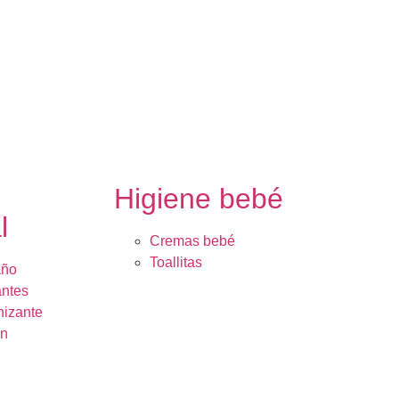
e
Higiene bebé
l
Cremas bebé
Toallitas
año
ntes
nizante
ón