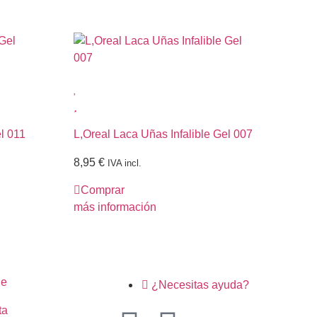
l 011
L,Oreal Laca Uñas Infalible Gel 007
Es
03
8,95
€
IVA incl.
0,
Comprar
C
más información
más
ne
¿Necesitas ayuda?
ta