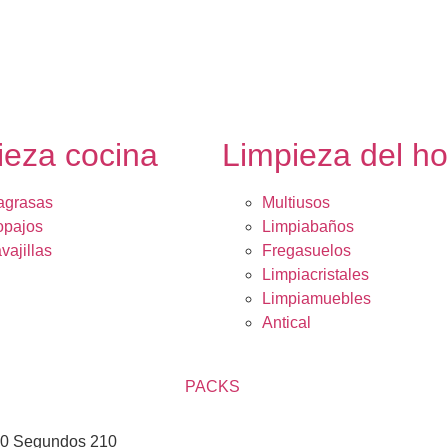
ieza cocina
Limpieza del h
agrasas
Multiusos
opajos
Limpiabaños
vajillas
Fregasuelos
Limpiacristales
Limpiamuebles
Antical
PACKS
60 Segundos 210