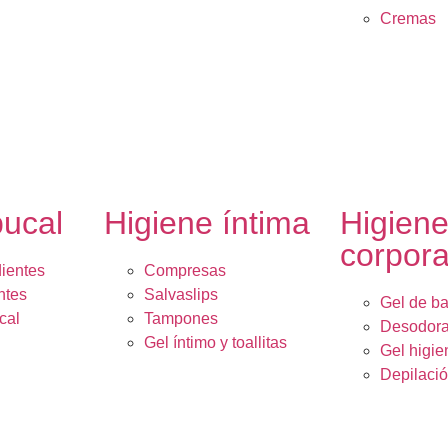
Cremas
bucal
Higiene íntima
Higien
corpora
dientes
Compresas
ntes
Salvaslips
Gel de b
cal
Tampones
Desodora
Gel íntimo y toallitas
Gel higie
Depilaci