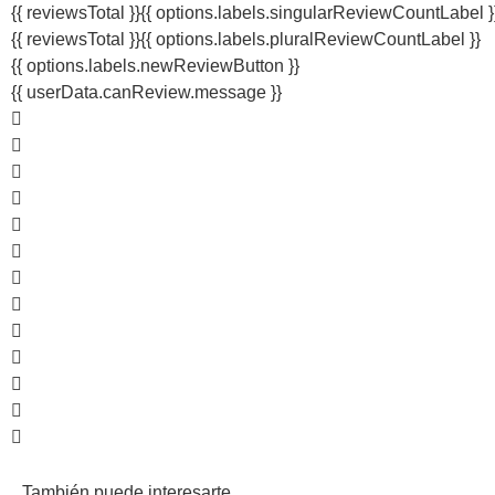
{{ reviewsTotal }}
{{ options.labels.singularReviewCountLabel }
{{ reviewsTotal }}
{{ options.labels.pluralReviewCountLabel }}
{{ options.labels.newReviewButton }}
{{ userData.canReview.message }}
También puede interesarte