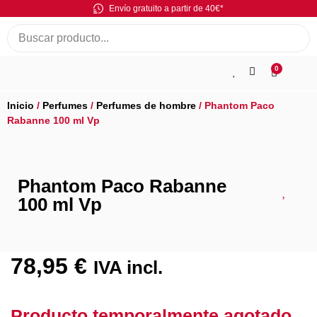
Envío gratuito a partir de 40€*
0
Inicio
/
Perfumes
/
Perfumes de hombre
/ Phantom Paco
Rabanne 100 ml Vp
Phantom Paco Rabanne
100 ml Vp
78,95
€
IVA incl.
Producto temporalmente agotado