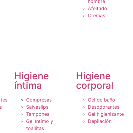
l
hombre
Afeitado
Cremas
Higiene
Higiene
íntima
corporal
ntes
Compresas
Gel de baño
s
Salvaslips
Desodorantes
Tampones
Gel higienizante
Gel íntimo y
Depilación
toallitas