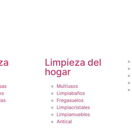
za
Limpieza del
hogar
sas
Multiusos
os
Limpiabaños
las
Fregasuelos
Limpiacristales
Limpiamuebles
Antical