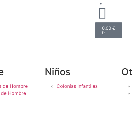
0,00
€
0
e
Niños
Ot
s de Hombre
Colonias Infantiles
s de Hombre