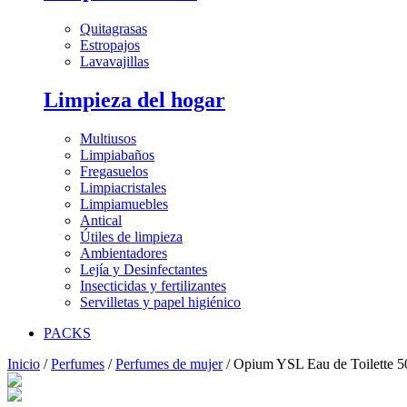
Quitagrasas
Estropajos
Lavavajillas
Limpieza del hogar
Multiusos
Limpiabaños
Fregasuelos
Limpiacristales
Limpiamuebles
Antical
Útiles de limpieza
Ambientadores
Lejía y Desinfectantes
Insecticidas y fertilizantes
Servilletas y papel higiénico
PACKS
Inicio
/
Perfumes
/
Perfumes de mujer
/ Opium YSL Eau de Toilette 5