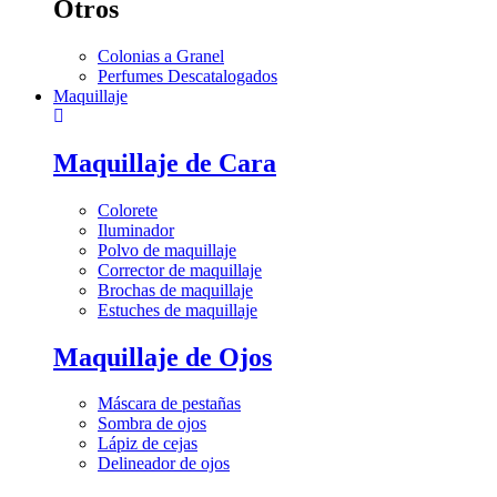
Otros
Colonias a Granel
Perfumes Descatalogados
Maquillaje
Maquillaje de Cara
Colorete
Iluminador
Polvo de maquillaje
Corrector de maquillaje
Brochas de maquillaje
Estuches de maquillaje
Maquillaje de Ojos
Máscara de pestañas
Sombra de ojos
Lápiz de cejas
Delineador de ojos