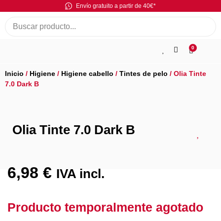
Envío gratuito a partir de 40€*
0
Inicio
/
Higiene
/
Higiene cabello
/
Tintes de pelo
/ Olia Tinte
7.0 Dark B
Olia Tinte 7.0 Dark B
6,98
€
IVA incl.
Producto temporalmente agotado