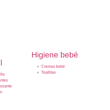
e
Higiene bebé
l
Cremas bebé
Toallitas
año
ntes
nizante
ón