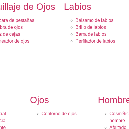
illaje de Ojos
Labios
ara de pestañas
Bálsamo de labios
ra de ojos
Brillo de labios
z de cejas
Barra de labios
neador de ojos
Perfilador de labios
Ojos
Hombr
ial
Contorno de ojos
Cosmétic
cial
hombre
nte
Afeitado