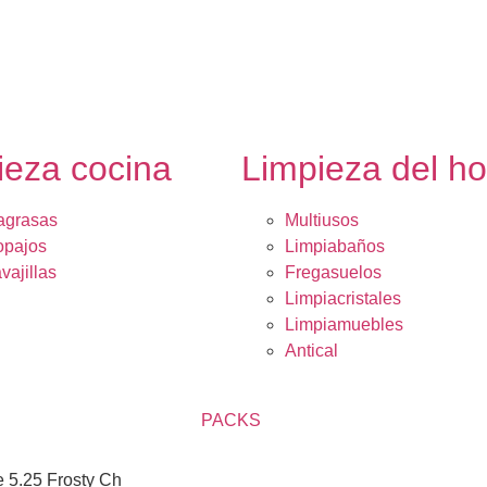
ieza cocina
Limpieza del h
agrasas
Multiusos
opajos
Limpiabaños
vajillas
Fregasuelos
Limpiacristales
Limpiamuebles
Antical
PACKS
te 5.25 Frosty Ch