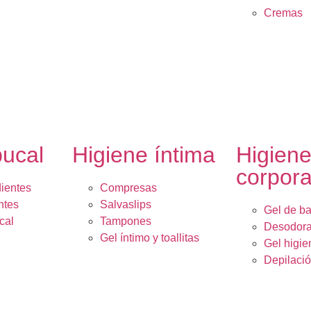
Cremas
bucal
Higiene íntima
Higien
corpora
dientes
Compresas
ntes
Salvaslips
Gel de b
cal
Tampones
Desodora
Gel íntimo y toallitas
Gel higie
Depilaci