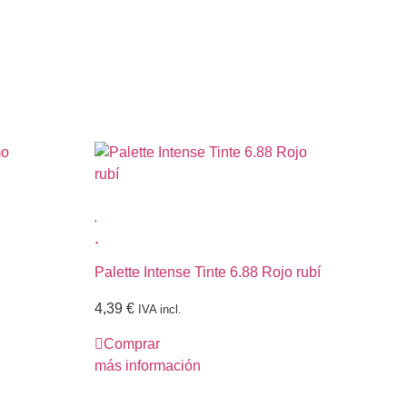
Palette Intense Tinte 6.88 Rojo rubí
Pal
ma
4,39
€
IVA incl.
4,
Comprar
C
más información
más