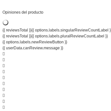
Opiniones del producto
{{ reviewsTotal }}
{{ options.labels.singularReviewCountLabel }
{{ reviewsTotal }}
{{ options.labels.pluralReviewCountLabel }}
{{ options.labels.newReviewButton }}
{{ userData.canReview.message }}