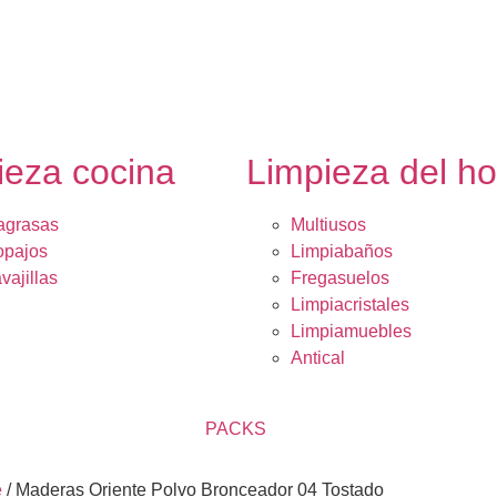
ieza cocina
Limpieza del h
agrasas
Multiusos
opajos
Limpiabaños
vajillas
Fregasuelos
Limpiacristales
Limpiamuebles
Antical
PACKS
e
/ Maderas Oriente Polvo Bronceador 04 Tostado