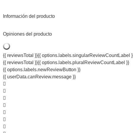
Información del producto
Opiniones del producto
{{ reviewsTotal }}
{{ options.labels.singularReviewCountLabel }
{{ reviewsTotal }}
{{ options.labels.pluralReviewCountLabel }}
{{ options.labels.newReviewButton }}
{{ userData.canReview.message }}