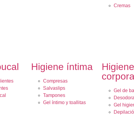
Cremas
bucal
Higiene íntima
Higien
corpora
dientes
Compresas
ntes
Salvaslips
Gel de b
cal
Tampones
Desodora
Gel íntimo y toallitas
Gel higie
Depilaci