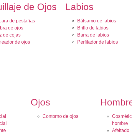
illaje de Ojos
Labios
ara de pestañas
Bálsamo de labios
ra de ojos
Brillo de labios
z de cejas
Barra de labios
neador de ojos
Perfilador de labios
Ojos
Hombr
ial
Contorno de ojos
Cosmétic
cial
hombre
nte
Afeitado