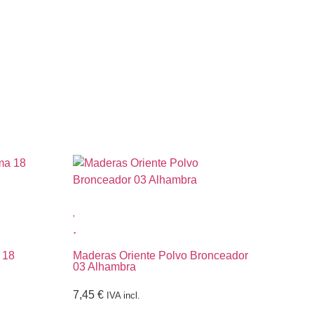
 18
Maderas Oriente Polvo Bronceador
Mad
03 Alhambra
Ful
7,45
€
5,
IVA incl.