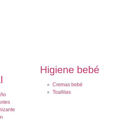
e
Higiene bebé
l
Cremas bebé
Toallitas
año
ntes
nizante
ón