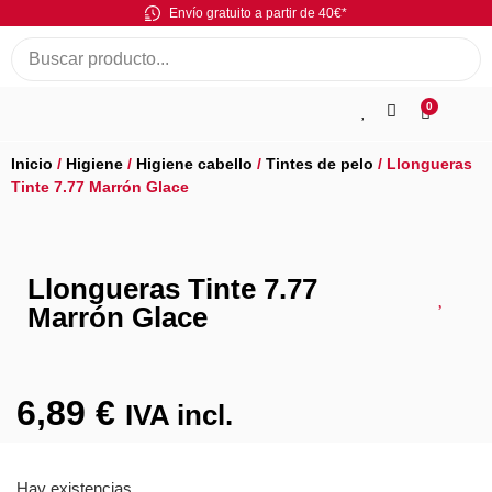
Envío gratuito a partir de 40€*
0
Inicio
/
Higiene
/
Higiene cabello
/
Tintes de pelo
/ Llongueras
Tinte 7.77 Marrón Glace
Llongueras Tinte 7.77
Marrón Glace
6,89
€
IVA incl.
Hay existencias