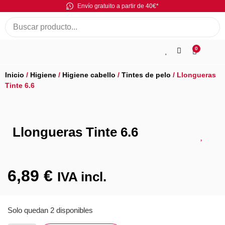
Envío gratuito a partir de 40€*
0
Inicio
/
Higiene
/
Higiene cabello
/
Tintes de pelo
/ Llongueras
Tinte 6.6
Llongueras Tinte 6.6
6,89
€
IVA incl.
Solo quedan 2 disponibles