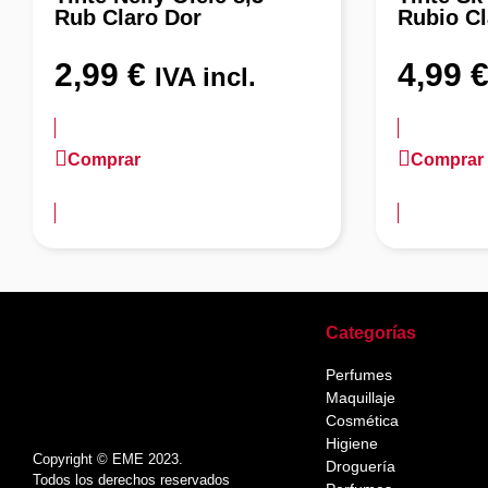
Rub Claro Dor
Rubio Cl
2,99
€
4,99
IVA incl.
Comprar
Comprar
más información
más inform
Categorías
Perfumes
Maquillaje
Cosmética
Higiene
Copyright © EME 2023.
Droguería
Todos los derechos reservados