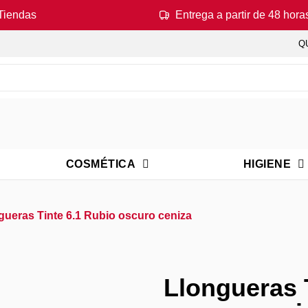
Tiendas
Entrega a partir de 48 hora
Q
COSMÉTICA
HIGIENE
gueras Tinte 6.1 Rubio oscuro ceniza
Llongueras 