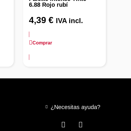
6.88 Rojo rubí
4.6
4,39
€
4,
IVA incl.
Comprar
Co
más información
más 
¿Necesitas ayuda?