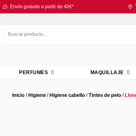
Envío gratuito a partir de 40€*
PERFUMES
MAQUILLAJE
Inicio
/
Higiene
/
Higiene cabello
/
Tintes de pelo
/ Llon