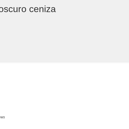
 oscuro ceniza
ews