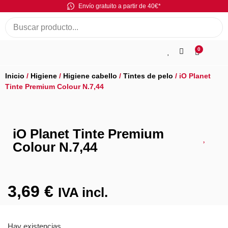
Envío gratuito a partir de 40€*
0
Inicio
/
Higiene
/
Higiene cabello
/
Tintes de pelo
/ iO Planet
Tinte Premium Colour N.7,44
iO Planet Tinte Premium
Colour N.7,44
3,69
€
IVA incl.
Hay existencias